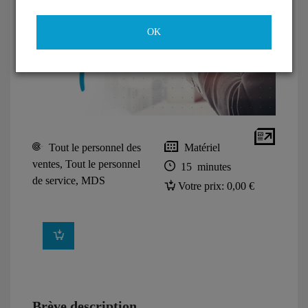
OK
Tout le personnel des
Matériel
ventes, Tout le personnel
15 minutes
de service, MDS
Votre prix:
0,00 €
Brève description