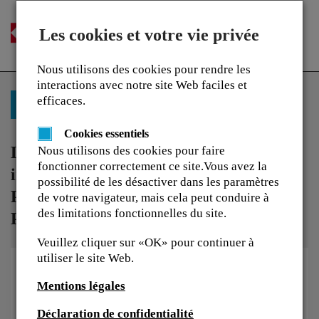
Les cookies et votre vie privée
Togg
navi
Nous utilisons des cookies pour rendre les
interactions avec notre site Web faciles et
efficaces.
Retour à Nos Formations
Cookies essentiels
Learning Card - P3260dn series update
Nous utilisons des cookies pour faire
fonctionner correctement ce site.Vous avez la
info (ECOSYS P3145dn, ECOSYS
possibilité de les désactiver dans les paramètres
P3150dn, ECOSYS P3155dn, ECOSYS
de votre navigateur, mais cela peut conduire à
des limitations fonctionnelles du site.
P3260dn)
Veuillez cliquer sur «OK» pour continuer à
utiliser le site Web.
Mentions légales
Déclaration de confidentialité