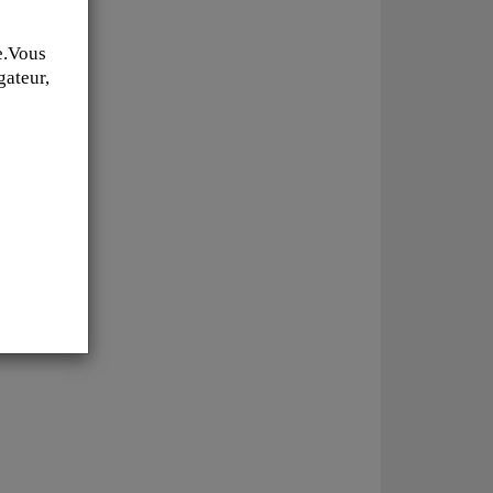
e.Vous
gateur,