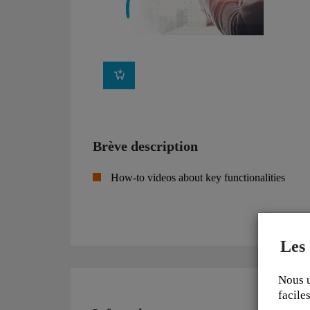
Brève description
How-to videos about key functionalities
Les 
Nous u
faciles