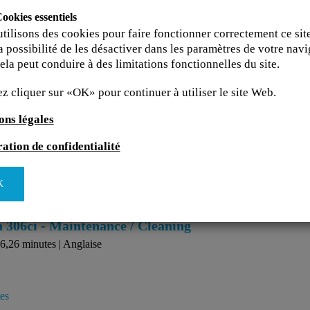
ookies essentiels
tilisons des cookies pour faire fonctionner correctement ce sit
t d'autres modules de cours.
a possibilité de les désactiver dans les paramètres de votre navi
ela peut conduire à des limitations fonctionnelles du site.
ez cliquer sur «OK» pour continuer à utiliser le site Web.
 306ci - Copy
ons légales
21,42 minutes | Anglaise
ation de confidentialité
K
tes
 306ci - Maintenance / Cleaning
6,26 minutes | Anglaise
tes